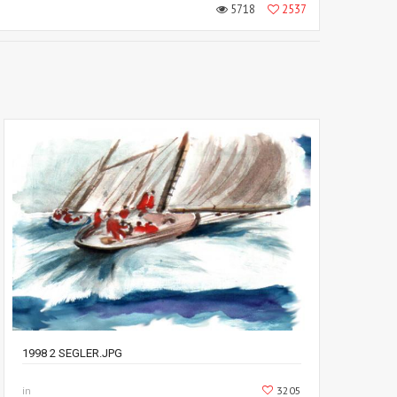
5718
2537
1998 2 SEGLER.JPG
in
3205